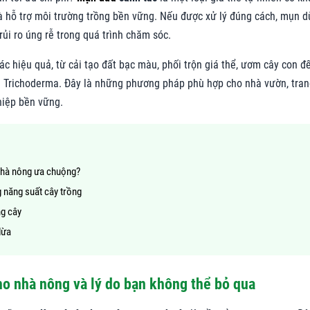
n và hỗ trợ môi trường trồng bền vững. Nếu được xử lý đúng cách, mụn 
rủi ro úng rễ trong quá trình chăm sóc.
c hiệu quả, từ cải tạo đất bạc màu, phối trộn giá thể, ươm cây con đ
m Trichoderma. Đây là những phương pháp phù hợp cho nhà vườn, tra
hiệp bền vững.
 nhà nông ưa chuộng?
 năng suất cây trồng
ng cây
dừa
o nhà nông và lý do bạn không thể bỏ qua