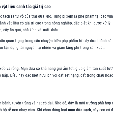
ật liệu canh tác giá trị cao
c tách ra từ vỏ của trái dừa khô. Từng bị xem là phế phẩm tại các vù
nh vật liệu có giá trị cao trong nông nghiệp, đặc biệt khi được xử lý
h, cây ăn quả, nhà kính và xuất khẩu.
hần quan trọng trong câu chuyện biến phụ phẩm từ cây dừa thành sả
ờn tận dụng tài nguyên tự nhiên và giảm lãng phí trong sản xuất.
xốp và rỗng. Mụn dừa có khả năng giữ ẩm tốt, giúp giảm tần suất tướ
 hấp. Điều này đặc biệt hữu ích với đất sét nặng, đất trong chậu hoặc
.
 bệnh, tuyến trùng và hạt cỏ dại. Nhờ đó, đây là môi trường phù hợp 
 có bộ rễ non nhạy cảm. Khi chọn đúng loại
mụn dừa sạch
, cây con có 