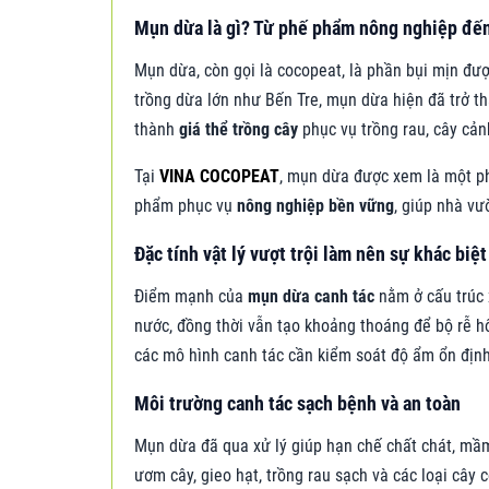
Mụn dừa là gì? Từ phế phẩm nông nghiệp đến v
Mụn dừa, còn gọi là cocopeat, là phần bụi mịn đượ
trồng dừa lớn như Bến Tre, mụn dừa hiện đã trở thà
thành
giá thể trồng cây
phục vụ trồng rau, cây cản
Tại
VINA COCOPEAT
, mụn dừa được xem là một p
phẩm phục vụ
nông nghiệp bền vững
, giúp nhà vư
Đặc tính vật lý vượt trội làm nên sự khác biệt
Điểm mạnh của
mụn dừa canh tác
nằm ở cấu trúc 
nước, đồng thời vẫn tạo khoảng thoáng để bộ rễ hô
các mô hình canh tác cần kiểm soát độ ẩm ổn định
Môi trường canh tác sạch bệnh và an toàn
Mụn dừa đã qua xử lý giúp hạn chế chất chát, mầm
ươm cây, gieo hạt, trồng rau sạch và các loại cây