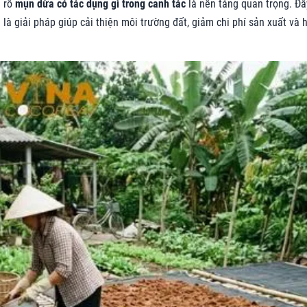
u rõ
mụn dừa có tác dụng gì trong canh tác
là nền tảng quan trọng. Đâ
là giải pháp giúp cải thiện môi trường đất, giảm chi phí sản xuất và 