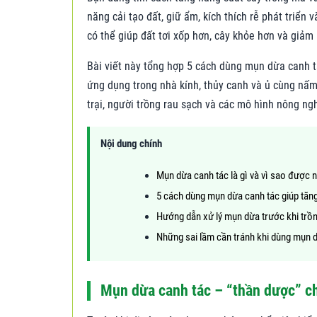
năng cải tạo đất, giữ ẩm, kích thích rễ phát triể
có thể giúp đất tơi xốp hơn, cây khỏe hơn và giảm 
Bài viết này tổng hợp 5 cách dùng mụn dừa canh tá
ứng dụng trong nhà kính, thủy canh và ủ cùng nấ
trại, người trồng rau sạch và các mô hình nông ng
Nội dung chính
Mụn dừa canh tác là gì và vì sao được
5 cách dùng mụn dừa canh tác giúp tăng
Hướng dẫn xử lý mụn dừa trước khi trồ
Những sai lầm cần tránh khi dùng mụn 
Mụn dừa canh tác – “thần dược” ch