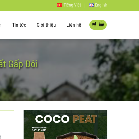
Tiếng Việt
English
0
₫
m
Tin tức
Giới thiệu
Liên hệ
t Gấp Đôi
ả