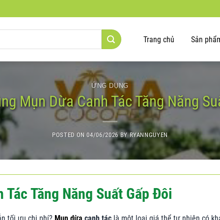
Trang chủ
Sản phẩ
ỨNG DỤNG
ùng Mụn Dừa Canh Tác Tăng Năng Suấ
POSTED ON
04/06/2026
BY
RYANNGUYEN
 Tác Tăng Năng Suất Gấp Đôi
n tối ưu chi phí?
Mụn dừa
canh tác
là một loại giá thể tự nhiên có kh