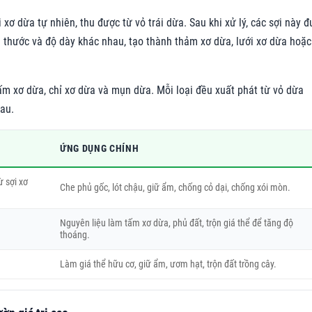
ơ dừa tự nhiên, thu được từ vỏ trái dừa. Sau khi xử lý, các sợi này 
h thước và độ dày khác nhau, tạo thành thảm xơ dừa, lưới xơ dừa hoặc
ấm xơ dừa, chỉ xơ dừa và mụn dừa. Mỗi loại đều xuất phát từ vỏ dừa
au.
ỨNG DỤNG CHÍNH
ừ sợi xơ
Che phủ gốc, lót chậu, giữ ẩm, chống cỏ dại, chống xói mòn.
Nguyên liệu làm tấm xơ dừa, phủ đất, trộn giá thể để tăng độ
thoáng.
Làm giá thể hữu cơ, giữ ẩm, ươm hạt, trộn đất trồng cây.