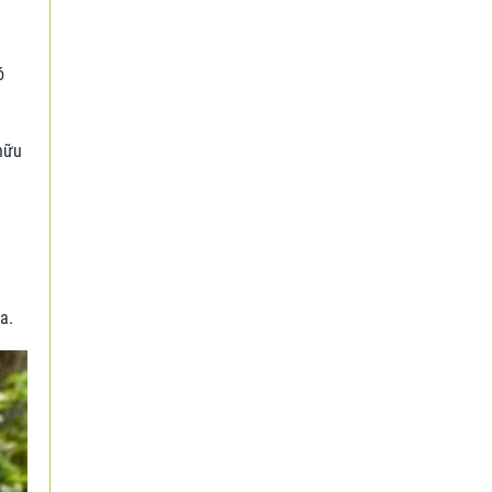
ó
hữu
a.