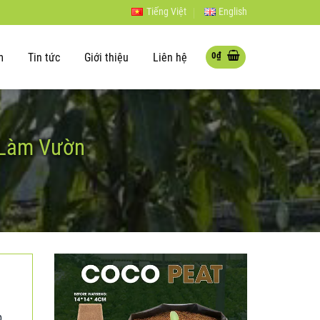
Tiếng Việt
English
0
₫
m
Tin tức
Giới thiệu
Liên hệ
g Làm Vườn
p