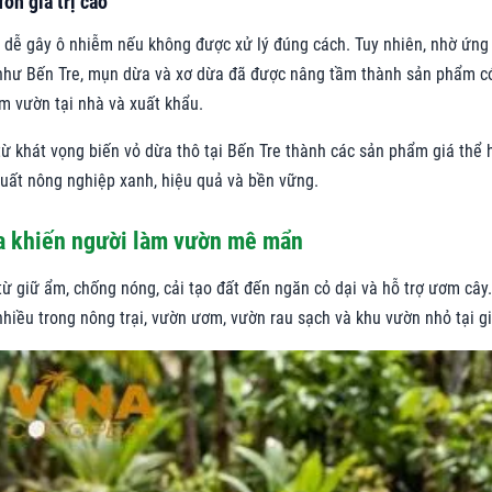
ờn giá trị cao
 dễ gây ô nhiễm nếu không được xử lý đúng cách. Tuy nhiên, nhờ ứng
 như Bến Tre, mụn dừa và xơ dừa đã được nâng tầm thành sản phẩm c
àm vườn tại nhà và xuất khẩu.
ừ khát vọng biến vỏ dừa thô tại Bến Tre thành các sản phẩm giá thể 
xuất nông nghiệp xanh, hiệu quả và bền vững.
a khiến người làm vườn mê mẩn
ừ giữ ẩm, chống nóng, cải tạo đất đến ngăn cỏ dại và hỗ trợ ươm cây.
nhiều trong nông trại, vườn ươm, vườn rau sạch và khu vườn nhỏ tại gi