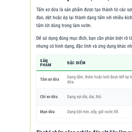
Tấm xơ dừa là sản phẩm được tạo thành từ các sợi x
đan, dệt hoặc ép lại thành dạng tấm với nhiều kíc
tấm lót dùng trong làm vườn.
Để sử dụng đúng mục đích, bạn cần phân biệt rõ t
nhưng có hình dạng, đặc tính và ứng dụng khác nh
SẢN
ĐẶC ĐIỂM
PHẨM
Dạng tấm, thảm hoặc lưới được kết lại t
Tấm xơ dừa
dừa.
Chỉ xơ dừa
Dạng sợi dài, dai, thô.
Mụn dừa
Dạng bột mịn, xốp, giữ nước tốt.