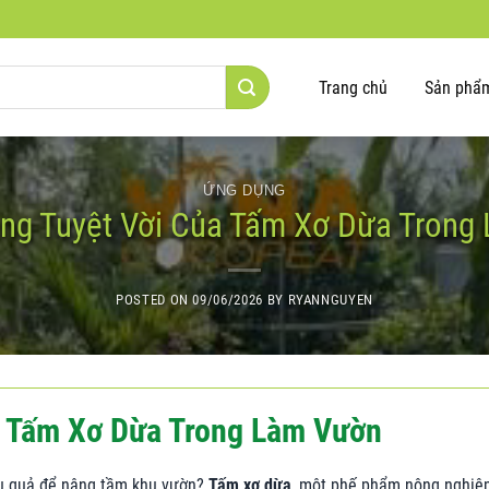
Trang chủ
Sản phẩ
ỨNG DỤNG
ng Tuyệt Vời Của Tấm Xơ Dừa Tron
POSTED ON
09/06/2026
BY
RYANNGUYEN
a Tấm Xơ Dừa Trong Làm Vườn
ệu quả để nâng tầm khu vườn?
Tấm xơ dừa
, một phế phẩm nông nghiệ