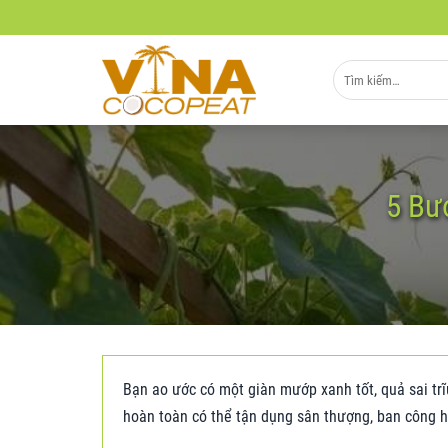
Skip
to
content
Tìm
kiếm:
5 Bư
Bạn ao ước có một giàn mướp xanh tốt, quả sai tr
hoàn toàn có thể tận dụng sân thượng, ban công 