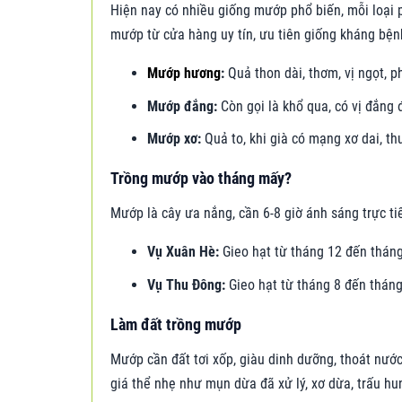
Hiện nay có nhiều giống mướp phổ biến, mỗi loại
mướp từ cửa hàng uy tín, ưu tiên giống kháng bện
Mướp hương
:
Quả thon dài, thơm, vị ngọt, 
Mướp đắng:
Còn gọi là khổ qua, có vị đắng
Mướp xơ:
Quả to, khi già có mạng xơ dai, t
Trồng mướp vào tháng mấy?
Mướp là cây ưa nắng, cần 6-8 giờ ánh sáng trực ti
Vụ Xuân Hè:
Gieo hạt từ tháng 12 đến tháng
Vụ Thu Đông:
Gieo hạt từ tháng 8 đến tháng
Làm đất trồng mướp
Mướp cần đất tơi xốp, giàu dinh dưỡng, thoát nướ
giá thể nhẹ như mụn dừa đã xử lý, xơ dừa, trấu hun 