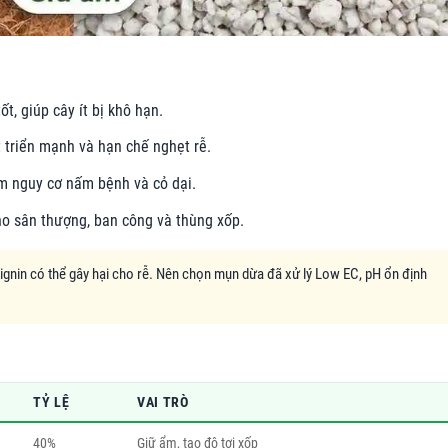
, giúp cây ít bị khô hạn.
 triển mạnh và hạn chế nghẹt rễ.
m nguy cơ nấm bệnh và cỏ dại.
ho sân thượng, ban công và thùng xốp.
ignin có thể gây hại cho rễ. Nên chọn mụn dừa đã xử lý Low EC, pH ổn định
TỶ LỆ
VAI TRÒ
40%
Giữ ẩm, tạo độ tơi xốp