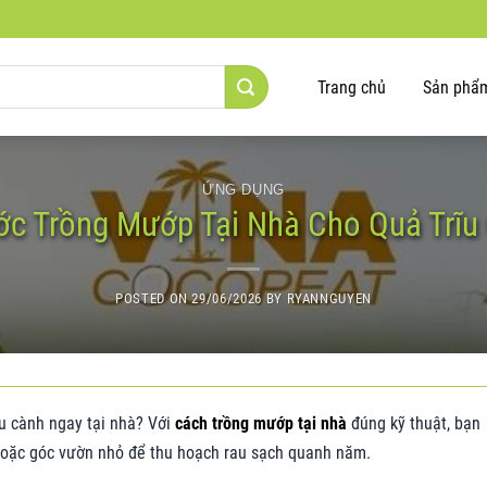
Trang chủ
Sản phẩ
ỨNG DỤNG
ớc Trồng Mướp Tại Nhà Cho Quả Trĩu
POSTED ON
29/06/2026
BY
RYANNGUYEN
ĩu cành ngay tại nhà? Với
cách trồng mướp tại nhà
đúng kỹ thuật, bạn
hoặc góc vườn nhỏ để thu hoạch rau sạch quanh năm.