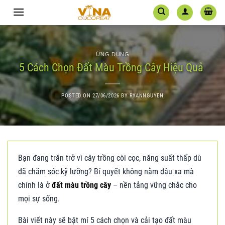
Skip
to
content
ỨNG DỤNG
5 Cách Chọn Đất Màu Trồng Cây Hiệu Quả
POSTED ON
27/06/2026
BY
RYANNGUYEN
Bạn đang trăn trở vì cây trồng còi cọc, năng suất thấp dù
đã chăm sóc kỹ lưỡng? Bí quyết không nằm đâu xa mà
chính là ở
đất màu trồng cây
– nền tảng vững chắc cho
mọi sự sống.
Bài viết này sẽ bật mí 5 cách chọn và cải tạo đất màu