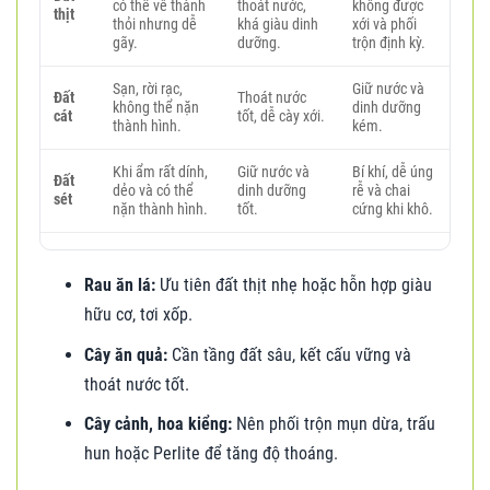
có thể vê thành
thoát nước,
không được
thịt
thỏi nhưng dễ
khá giàu dinh
xới và phối
gãy.
dưỡng.
trộn định kỳ.
Sạn, rời rạc,
Giữ nước và
Đất
Thoát nước
không thể nặn
dinh dưỡng
cát
tốt, dễ cày xới.
thành hình.
kém.
Khi ẩm rất dính,
Giữ nước và
Bí khí, dễ úng
Đất
dẻo và có thể
dinh dưỡng
rễ và chai
sét
nặn thành hình.
tốt.
cứng khi khô.
Rau ăn lá:
Ưu tiên đất thịt nhẹ hoặc hỗn hợp giàu
hữu cơ, tơi xốp.
Cây ăn quả:
Cần tầng đất sâu, kết cấu vững và
thoát nước tốt.
Cây cảnh, hoa kiểng:
Nên phối trộn mụn dừa, trấu
hun hoặc Perlite để tăng độ thoáng.