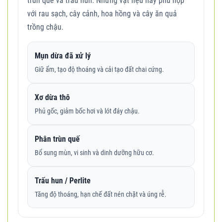
trùn quế và trấu hun. Những vật liệu này phù hợp
với rau sạch, cây cảnh, hoa hồng và cây ăn quả
trồng chậu.
Mụn dừa đã xử lý
Giữ ẩm, tạo độ thoáng và cải tạo đất chai cứng.
Xơ dừa thô
Phủ gốc, giảm bốc hơi và lót đáy chậu.
Phân trùn quế
Bổ sung mùn, vi sinh và dinh dưỡng hữu cơ.
Trấu hun / Perlite
Tăng độ thoáng, hạn chế đất nén chặt và úng rễ.