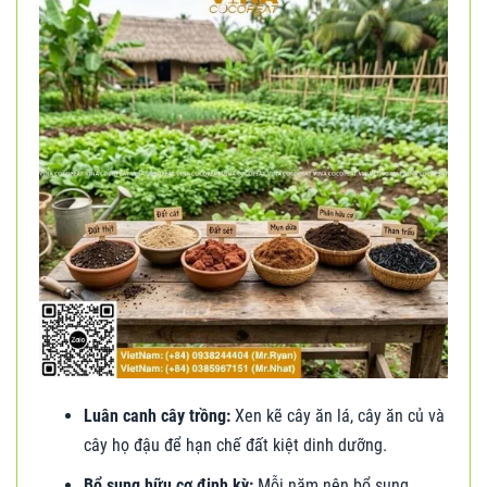
Luân canh cây trồng:
Xen kẽ cây ăn lá, cây ăn củ và
cây họ đậu để hạn chế đất kiệt dinh dưỡng.
Bổ sung hữu cơ định kỳ:
Mỗi năm nên bổ sung