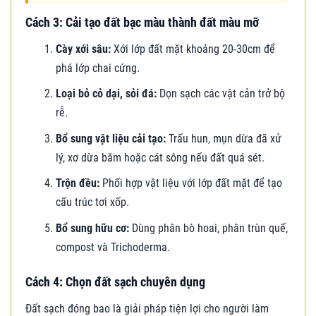
Cách 3: Cải tạo đất bạc màu thành đất màu mỡ
Cày xới sâu:
Xới lớp đất mặt khoảng 20-30cm để
phá lớp chai cứng.
Loại bỏ cỏ dại, sỏi đá:
Dọn sạch các vật cản trở bộ
rễ.
Bổ sung vật liệu cải tạo:
Trấu hun, mụn dừa đã xử
lý, xơ dừa băm hoặc cát sông nếu đất quá sét.
Trộn đều:
Phối hợp vật liệu với lớp đất mặt để tạo
cấu trúc tơi xốp.
Bổ sung hữu cơ:
Dùng phân bò hoai, phân trùn quế,
compost và Trichoderma.
Cách 4: Chọn đất sạch chuyên dụng
Đất sạch đóng bao là giải pháp tiện lợi cho người làm