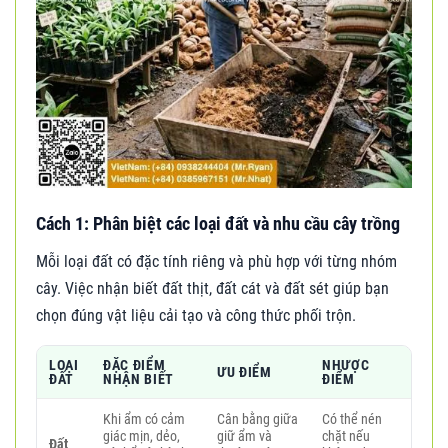
Cách 1: Phân biệt các loại đất và nhu cầu cây trồng
Mỗi loại đất có đặc tính riêng và phù hợp với từng nhóm
cây. Việc nhận biết đất thịt, đất cát và đất sét giúp bạn
chọn đúng vật liệu cải tạo và công thức phối trộn.
LOẠI
ĐẶC ĐIỂM
NHƯỢC
ƯU ĐIỂM
ĐẤT
NHẬN BIẾT
ĐIỂM
Khi ẩm có cảm
Cân bằng giữa
Có thể nén
giác mịn, dẻo,
giữ ẩm và
chặt nếu
Đất