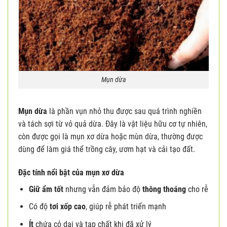
Mụn dừa
Mụn dừa
là phần vụn nhỏ thu được sau quá trình nghiền
và tách sợi từ vỏ quả dừa. Đây là vật liệu hữu cơ tự nhiên,
còn được gọi là mụn xơ dừa hoặc mùn dừa, thường được
dùng để làm giá thể trồng cây, ươm hạt và cải tạo đất.
Đặc tính nổi bật của mụn xơ dừa
Giữ ẩm tốt
nhưng vẫn đảm bảo độ
thông thoáng
cho rễ
Có độ
tơi xốp cao
, giúp rễ phát triển mạnh
Ít
chứa cỏ dại và tạp chất khi đã xử lý