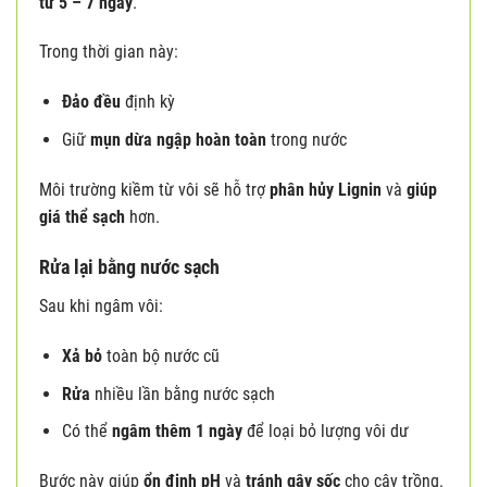
từ 5 – 7 ngày
.
Trong thời gian này:
Đảo đều
định kỳ
Giữ
mụn dừa ngập hoàn toàn
trong nước
Môi trường kiềm từ vôi sẽ hỗ trợ
phân hủy Lignin
và
giúp
giá thể sạch
hơn.
Rửa lại bằng nước sạch
Sau khi ngâm vôi:
Xả bỏ
toàn bộ nước cũ
Rửa
nhiều lần bằng nước sạch
Có thể
ngâm thêm 1 ngày
để loại bỏ lượng vôi dư
Bước này giúp
ổn định pH
và
tránh gây sốc
cho cây trồng.