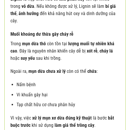
trong
vỏ dừa
. Nếu không được xử lý, Lignin sẽ làm
bí giá
thể
,
ảnh hưởng
đến khả năng hút oxy và dinh dưỡng của
cây.
Muối khoáng dư thừa gây cháy rễ
Trong
mụn dừa thô
còn tồn tại
lượng muối tự nhiên khá
cao
. Đây là nguyên nhân khiến cây dễ bị
xót rễ
,
cháy lá
hoặc
suy yếu
sau khi trồng.
Ngoài ra,
mụn dừa chưa xử lý
còn có thể
chứa
:
Nấm bệnh
Vi khuẩn gây hại
Tạp chất hữu cơ chưa phân hủy
Vì vậy, việc
xử lý mụn xơ dừa
đúng kỹ thuật
là bước
bắt
buộc
trước
khi sử dụng
làm giá thể trồng cây
.