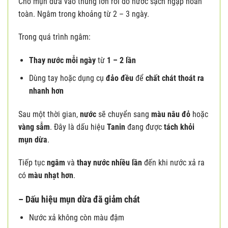
Cho mụn dừa vào thùng lớn rồi đổ nước sạch ngập hoàn
toàn. Ngâm trong khoảng từ 2 – 3 ngày.
Trong quá trình ngâm:
Thay nước mỗi ngày
từ
1 – 2 lần
Dùng tay hoặc dụng cụ
đảo đều
để
chất chát thoát ra
nhanh hơn
Sau một thời gian,
nước
sẽ chuyển sang
màu nâu đỏ
hoặc
vàng sẫm
. Đây là dấu hiệu
Tanin
đang được
tách khỏi
mụn dừa
.
Tiếp tục
ngâm
và
thay nước nhiều lần
đến khi nước xả ra
có
màu nhạt hơn
.
– Dấu hiệu mụn dừa đã giảm chát
Nước xả không còn màu đậm