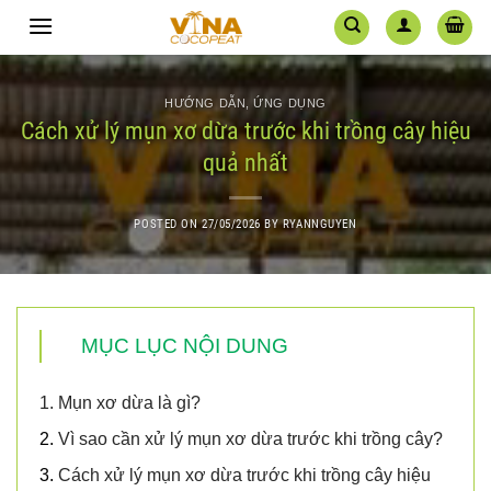
Skip
to
content
HƯỚNG DẪN
,
ỨNG DỤNG
Cách xử lý mụn xơ dừa trước khi trồng cây hiệu
quả nhất
POSTED ON
27/05/2026
BY
RYANNGUYEN
MỤC LỤC NỘI DUNG
1.
Mụn xơ dừa là gì?
2.
Vì sao cần xử lý mụn xơ dừa trước khi trồng cây?
3.
Cách xử lý mụn xơ dừa trước khi trồng cây hiệu