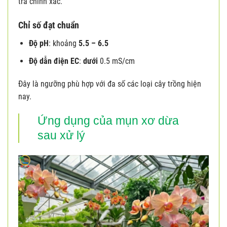
tra chính xác.
Chỉ số đạt chuẩn
Độ pH
: khoảng
5.5 – 6.5
Độ dẫn điện EC
:
dưới
0.5 mS/cm
Đây là ngưỡng phù hợp với đa số các loại cây trồng hiện
nay.
Ứng dụng của mụn xơ dừa
sau xử lý