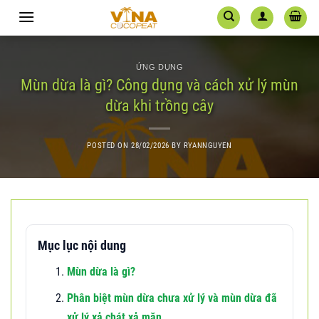
Skip
to
content
ỨNG DỤNG
Mùn dừa là gì? Công dụng và cách xử lý mùn
dừa khi trồng cây
POSTED ON
28/02/2026
BY
RYANNGUYEN
Mục lục nội dung
Mùn dừa là gì?
Phân biệt mùn dừa chưa xử lý và mùn dừa đã
xử lý xả chát xả mặn