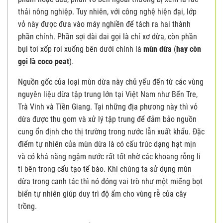
thải nông nghiệp. Tuy nhiên, với công nghệ hiện đại, lớp
vỏ này được đưa vào máy nghiền để tách ra hai thành
phần chính. Phần sợi dài dai gọi là chỉ xơ dừa, còn phần
bụi tơi xốp rơi xuống bên dưới chính là
mùn dừa
(
hay còn
gọi là coco peat
).
Nguồn gốc của loại mùn dừa này chủ yếu đến từ các vùng
nguyên liệu dừa tập trung lớn tại Việt Nam như Bến Tre,
Trà Vinh và Tiền Giang. Tại những địa phương này thì vỏ
dừa được thu gom và xử lý tập trung để đảm bảo nguồn
cung ổn định cho thị trường trong nước lẫn xuất khẩu. Đặc
điểm tự nhiên của mùn dừa là có cấu trúc dạng hạt mịn
và có khả năng ngậm nước rất tốt nhờ các khoang rỗng li
ti bên trong cấu tạo tế bào. Khi chúng ta sử dụng mùn
dừa trong canh tác thì nó đóng vai trò như một miếng bọt
biển tự nhiên giúp duy trì độ ẩm cho vùng rễ của cây
trồng.