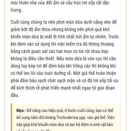
mùi thơm nhẹ của đất ẩm và cấu trúc tơi xốp rất đặc
trưng.
Cuối cùng chúng ta nên phơi mùn dừa dưới nắng nhẹ để
giảm bớt độ ẩm thừa nhưng không nên phơi quá khô
khiến mùn dừa bị mất đi tính chất hút ẩm tự nhiên. Trước
khi đem vào sử dụng thì việc kiểm tra độ thông thoáng
bằng cách quan sát các hạt mụn có tơi rời nhau hay
không là điều cần thiết. Nếu mùn dừa bị vón cục thì cần
dùng tay bóp tơi để đảm bảo khi trồng cây thì không khí
có thể len lỏi vào nuôi dưỡng rễ. Một giá thể hoàn thiện
phải đảm bảo sạch chát sạch mặn và có độ tơi xốp tối ưu
để kích thích rễ phát triển mạnh nhất ngay từ giai đoạn
đầu.
Mẹo :
Để nâng cao hiệu quả, ở bước cuối cùng, bạn có thể
bổ sung nấm đối kháng Trichoderma spp. vào giá thể. Việc
này giúp khử khuẩn mùn dừa và tạo hệ đệm vi sinh vật bảo