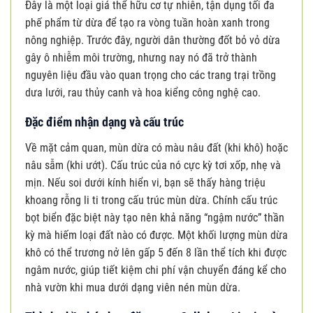
Đây là một loại giá thể hữu cơ tự nhiên, tận dụng tối đa
phế phẩm từ dừa để tạo ra vòng tuần hoàn xanh trong
nông nghiệp. Trước đây, người dân thường đốt bỏ vỏ dừa
gây ô nhiễm môi trường, nhưng nay nó đã trở thành
nguyên liệu đầu vào quan trọng cho các trang trại trồng
dưa lưới, rau thủy canh và hoa kiểng công nghệ cao.
Đặc điểm nhận dạng và cấu trúc
Về mặt cảm quan, mùn dừa có màu nâu đất (khi khô) hoặc
nâu sẫm (khi ướt). Cấu trúc của nó cực kỳ tơi xốp, nhẹ và
mịn. Nếu soi dưới kính hiển vi, bạn sẽ thấy hàng triệu
khoang rỗng li ti trong cấu trúc mùn dừa. Chính cấu trúc
bọt biển đặc biệt này tạo nên khả năng “ngậm nước” thần
kỳ mà hiếm loại đất nào có được. Một khối lượng mùn dừa
khô có thể trương nở lên gấp 5 đến 8 lần thể tích khi được
ngâm nước, giúp tiết kiệm chi phí vận chuyển đáng kể cho
nhà vườn khi mua dưới dạng viên nén mùn dừa.