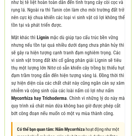
như bị tê liệt hoàn toàn dẫn đến tình trạng cây còi cọc và
rụng lá. Ngoài ra thì Tanin còn làm cho môi trường đất trở
nên cực kỳ chua khiến các loại vi sinh vật có lợi không thể
tồn tại và phát triển được.
Mặt khác thì
Lignin
mặc dù giúp tạo cấu trúc bền vững
nhưng nếu tồn tại quá nhiều dưới dạng chưa phân hủy thì
sẽ gây ra hiện tượng cạnh tranh đạm nghiêm trọng. Các
vi sinh vật trong đất khi cố gắng phân giải Lignin sẽ tiêu
thụ một lượng lớn Nitơ có sẵn khiến cây trồng bị thiếu hụt
đạm trầm trọng dẫn đến hiện tượng vàng lá. Đồng thời thì
sự hiện diện của các chất chát này cũng ngăn cản sự xâm
nhiễm và cộng sinh của các loài nấm có lợi như nấm
Mycorrhiza hay Trichoderma
. Chính vì những lý do này mà
quy trình xả chát mùn dừa không bao giờ được phép cắt
bớt công đoạn nếu muốn có một vụ mùa thành công.
Có thể bạn quan tâm:
Nấm Mycorrhiza
hoạt động như một