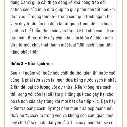
dụng Canxi giúp cải thiện đáng kể khả năng trao đổi
cation cec của mùn dừa giúp nó giữ phân bón tốt hơn khi
đưa vào sử dụng thực tế. Trong suốt quá trình ngâm thì
việc duy trì độ ẩm ổn định là rất quan trọng để các hoạt
chất có thể thẩm thấu sâu vào từng kẽ hở nhỏ của sợi xơ
dừa mịn. Bước xử lý này chính là chìa khóa để biến mùn
dừa từ một chất thải thành một loại “đất sạch” giàu tiềm
năng phát triển.
Bước 3 – Rửa sạch vôi:
Sau khi ngâm vôi hoặc hóa chất đủ thời gian thì bước cuối
cùng là phải rửa sạch lại mùn dừa bằng nước sạch ít nhất
2 lần để loại bỏ lượng vôi dư thừa. Nếu không rửa sạch
thì lượng vôi còn lại sẽ làm pH tăng quá cao gây hại cho
bộ rễ non của cây trồng khi mới bắt đầu tiếp xúc. Bạn hãy
kiểm tra bằng cách lấy một nắm mùn dừa bóp mạnh nếu
thấy nước chảy ra trong veo và không còn cảm giác nhớt
hay chát ở tay là đã đạt yêu cầu. Lúc này mùn dừa sẽ có