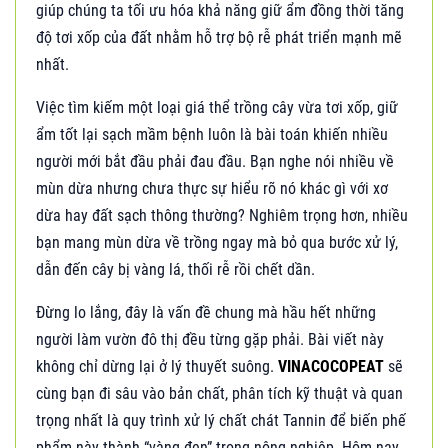
giúp chúng ta tối ưu hóa khả năng giữ ẩm đồng thời tăng
độ tơi xốp của đất nhằm hỗ trợ bộ rễ phát triển mạnh mẽ
nhất.
Việc tìm kiếm một loại giá thể trồng cây vừa tơi xốp, giữ
ẩm tốt lại sạch mầm bệnh luôn là bài toán khiến nhiều
người mới bắt đầu phải đau đầu. Bạn nghe nói nhiều về
mùn dừa nhưng chưa thực sự hiểu rõ nó khác gì với xơ
dừa hay đất sạch thông thường? Nghiêm trọng hơn, nhiều
bạn mang mùn dừa về trồng ngay mà bỏ qua bước xử lý,
dẫn đến cây bị vàng lá, thối rễ rồi chết dần.
Đừng lo lắng, đây là vấn đề chung mà hầu hết những
người làm vườn đô thị đều từng gặp phải. Bài viết này
không chỉ dừng lại ở lý thuyết suông.
VINACOCOPEAT
sẽ
cùng bạn đi sâu vào bản chất, phân tích kỹ thuật và quan
trọng nhất là quy trình xử lý chất chát Tannin để biến phế
phẩm này thành “vàng đen” trong nông nghiệp. Hôm nay