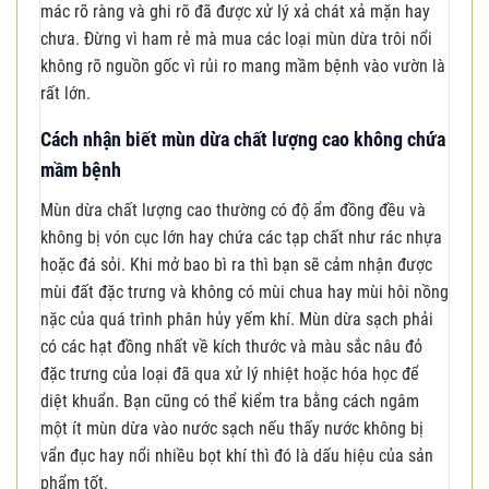
mác rõ ràng và ghi rõ đã được xử lý xả chát xả mặn hay
chưa. Đừng vì ham rẻ mà mua các loại mùn dừa trôi nổi
không rõ nguồn gốc vì rủi ro mang mầm bệnh vào vườn là
rất lớn.
Cách nhận biết mùn dừa chất lượng cao không chứa
mầm bệnh
Mùn dừa chất lượng cao thường có độ ẩm đồng đều và
không bị vón cục lớn hay chứa các tạp chất như rác nhựa
hoặc đá sỏi. Khi mở bao bì ra thì bạn sẽ cảm nhận được
mùi đất đặc trưng và không có mùi chua hay mùi hôi nồng
nặc của quá trình phân hủy yếm khí. Mùn dừa sạch phải
có các hạt đồng nhất về kích thước và màu sắc nâu đỏ
đặc trưng của loại đã qua xử lý nhiệt hoặc hóa học để
diệt khuẩn. Bạn cũng có thể kiểm tra bằng cách ngâm
một ít mùn dừa vào nước sạch nếu thấy nước không bị
vẩn đục hay nổi nhiều bọt khí thì đó là dấu hiệu của sản
phẩm tốt.