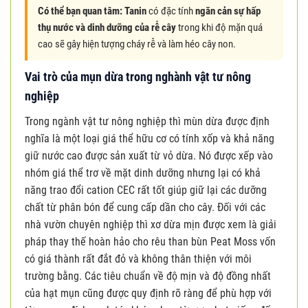
Có thể bạn quan tâm:
Tanin
có đặc tính
ngăn cản sự hấp
thụ nước
và dinh dưỡng của rễ cây
trong khi độ mặn quá
cao sẽ gây hiện tượng cháy rễ và làm héo cây non.
Vai trò của mụn dừa trong nghành vật tư nông
nghiệp
Trong ngành vật tư nông nghiệp thì mùn dừa được định
nghĩa là một loại giá thể hữu cơ có tính xốp và khả năng
giữ nước cao được sản xuất từ vỏ dừa. Nó được xếp vào
nhóm giá thể trơ về mặt dinh dưỡng nhưng lại có khả
năng trao đổi cation CEC rất tốt giúp giữ lại các dưỡng
chất từ phân bón để cung cấp dần cho cây. Đối với các
nhà vườn chuyên nghiệp thì xơ dừa mịn được xem là giải
pháp thay thế hoàn hảo cho rêu than bùn Peat Moss vốn
có giá thành rất đắt đỏ và không thân thiện với môi
trường bằng. Các tiêu chuẩn về độ mịn và độ đồng nhất
của hạt mụn cũng được quy định rõ ràng để phù hợp với