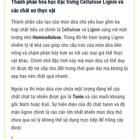
Thành phần hóa học đặc trưng Cellulose Lignin và
các chất xơ thực vật
Thành phần cấu tạo của mùn dừa chủ yếu bao gồm ba
hợp chất hữu cơ chính là
Cellulose
và
Lignin
cùng với một
lượng nhỏ
Hemicellulose
. Trong đó thì hàm lượng Lignin
chiếm tỷ lệ khá cao giúp cho cấu trúc của mùn dừa bền
vững và chậm phân hủy hơn so với các loại giá thể thực
vật khác. Chính nhờ đặc tính này mà mùn dừa có thể duy
trì được độ tơi xốp cho đất trong thời gian dài mà không bị
xẹp hay nén chặt quá nhanh.
Ngoài ra thì mùn dừa còn chứa một lượng đáng kể các
chất chát tự nhiên được gọi là
Tanin
và các muối khoáng
gốc Natri hoặc Kali. Sự hiện diện của độ chát tanin và độ
mặn lignin chính là rào cản lớn nhất khiến mùn dừa thô
chưa qua xử lý không thể sử dụng trực tiếp để trồng cây
được.