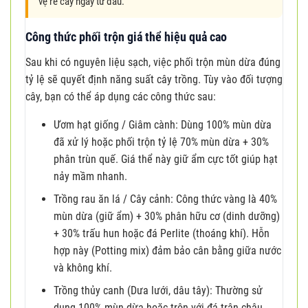
vệ rễ cây ngay từ đầu.
Công thức phối trộn giá thể hiệu quả cao
Sau khi có nguyên liệu sạch, việc phối trộn mùn dừa đúng
tỷ lệ sẽ quyết định năng suất cây trồng. Tùy vào đối tượng
cây, bạn có thể áp dụng các công thức sau:
Ươm hạt giống / Giâm cành: Dùng 100% mùn dừa
đã xử lý hoặc phối trộn tỷ lệ 70% mùn dừa + 30%
phân trùn quế. Giá thể này giữ ẩm cực tốt giúp hạt
nảy mầm nhanh.
Trồng rau ăn lá / Cây cảnh: Công thức vàng là 40%
mùn dừa (giữ ẩm) + 30% phân hữu cơ (dinh dưỡng)
+ 30% trấu hun hoặc đá Perlite (thoáng khí). Hỗn
hợp này (Potting mix) đảm bảo cân bằng giữa nước
và không khí.
Trồng thủy canh (Dưa lưới, dâu tây): Thường sử
dụng 100% mùn dừa hoặc trộn với đá trân châu