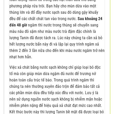
phương pháp rửa trôi. Bạn hãy cho mùn dừa vào một
thùng lớn và đổ đầy nước sạch sau đó dùng gậy khuấy
đều để các chất chát tan vào trong nước.
Sau khoảng 24
đến 48 giờ
ngâm thì nước trong thùng sẽ chuyển sang
màu nâu đỏ sậm như màu nước trà đậm đặc chính là
lượng Tanin đã được tách ra. Lúc này chúng ta cần xả bỏ
hết lượng nước bẩn này đi và lặp lại quy trình ngâm xả
thêm 2 đến 3 lần nữa cho đến khi màu nước ngâm trở nên
nhạt hơn hẳn.
Việc xả chát bằng nước sạch không chỉ giúp loại bỏ độc
tố mà còn giúp mùn dừa ngậm đủ nước để trương nở
hoàn toàn cấu trúc tế bào. Trong quá trình ngâm thì
chúng ta nên thường xuyên đảo trộn để đảm bảo tất cả
các phần mùn dừa đều tiếp xúc đều với nước. Lưu ý là
nên sử dụng nguồn nước sạch không bị nhiễm mặn hoặc
nhiễm phèn nặng để hiệu quả xả chát đạt mức cao nhất.
Kết thúc bước này thì lượng Tanin bề mặt đã được loại bỏ