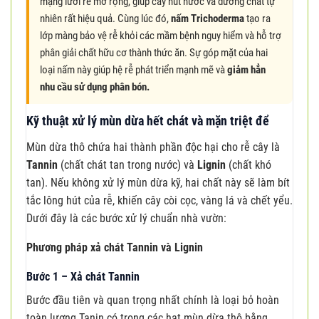
mạng lưới rễ mở rộng, giúp cây hút nước và dưỡng chất tự
nhiên rất hiệu quả. Cùng lúc đó,
nấm Trichoderma
tạo ra
lớp màng bảo vệ rễ khỏi các mầm bệnh nguy hiểm và hỗ trợ
phân giải chất hữu cơ thành thức ăn. Sự góp mặt của hai
loại nấm này giúp hệ rễ phát triển mạnh mẽ và
giảm hẳn
nhu cầu sử dụng phân bón.
Kỹ thuật xử lý mùn dừa hết chát và mặn triệt để
Mùn dừa thô chứa hai thành phần độc hại cho rễ cây là
Tannin
(chất chát tan trong nước) và
Lignin
(chất khó
tan). Nếu không xử lý mùn dừa kỹ, hai chất này sẽ làm bít
tắc lông hút của rễ, khiến cây còi cọc, vàng lá và chết yểu.
Dưới đây là các bước xử lý chuẩn nhà vườn:
Phương pháp xả chát Tannin và Lignin
Bước 1 – Xả chát Tannin
Bước đầu tiên và quan trọng nhất chính là loại bỏ hoàn
toàn lượng Tanin có trong các hạt mùn dừa thô bằng