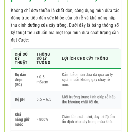
Không chỉ đơn thuần là chất độn, công dụng mùn dừa tác
động trực tiếp đến sức khỏe của bộ rễ và khả năng hấp
thu dinh dưỡng của cây trồng. Dưới đây là bảng thông số
kỹ thuật tiêu chuẩn mà một loại mùn dừa chất lượng cần
đạt được:
CHỈ SỐ
THÔNG
KỸ
SỐ LÝ
LỢI ÍCH CHO CÂY TRỒNG
THUẬT
TƯỞNG
Độ dẫn
Đảm bảo mùn dừa đã qua xử lý
< 0.5
điện
sạch muối, không gây cháy rễ
mS/cm
(EC)
non.
Môi trường trung tính giúp rễ hấp
Độ pH
5.5 – 6.5
thu khoáng chất tối đa.
Khả
Giảm tần suất tưới, duy trì độ ẩm
năng giữ
> 800%
ổn định cho cây trong mùa khô.
nước