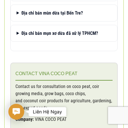
Địa chỉ bán mùn dừa tại Bến Tre?
Địa chỉ bán mụn xơ dừa đã xử lý TPHCM?
CONTACT VINA COCO PEAT
Contact us for consultation on coco peat, coir
growing media, grow bags, coco chips,
and coconut coir products for agriculture, gardening,
and export needs.
Contact
Liên Hệ Ngay
Us
Company:
VINA COCO PEAT