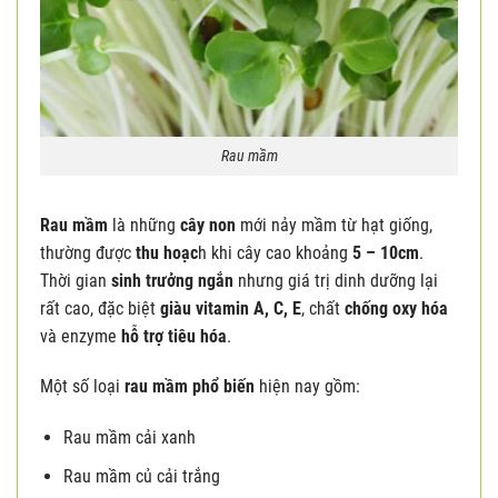
Rau mầm
Rau mầm
là những
cây non
mới nảy mầm từ hạt giống,
thường được
thu hoạc
h khi cây cao khoảng
5 – 10cm
.
Thời gian
sinh trưởng ngắn
nhưng giá trị dinh dưỡng lại
rất cao, đặc biệt
giàu vitamin A, C, E
, chất
chống oxy
hóa
và enzyme
hỗ trợ tiêu hóa
.
Một số loại
rau mầm phổ biến
hiện nay gồm:
Rau mầm cải xanh
Rau mầm củ cải trắng