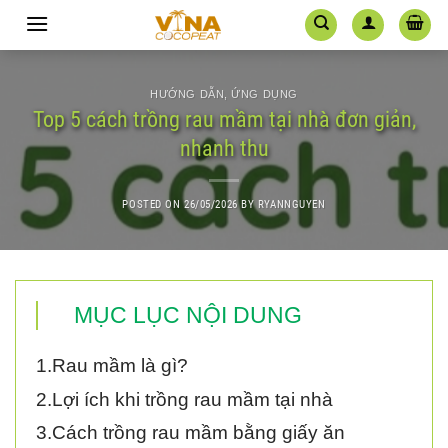
Skip
to
content
HƯỚNG DẪN
,
ỨNG DỤNG
Top 5 cách trồng rau mầm tại nhà đơn giản,
nhanh thu
POSTED ON
26/05/2026
BY
RYANNGUYEN
MỤC LỤC NỘI DUNG
1.Rau mầm là gì?
2.Lợi ích khi trồng rau mầm tại nhà
3.Cách trồng rau mầm bằng giấy ăn