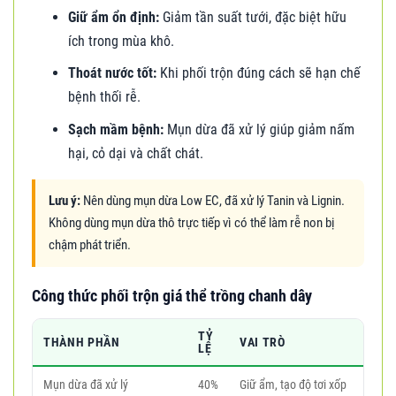
Giữ ẩm ổn định:
Giảm tần suất tưới, đặc biệt hữu
ích trong mùa khô.
Thoát nước tốt:
Khi phối trộn đúng cách sẽ hạn chế
bệnh thối rễ.
Sạch mầm bệnh:
Mụn dừa đã xử lý giúp giảm nấm
hại, cỏ dại và chất chát.
Lưu ý:
Nên dùng mụn dừa Low EC, đã xử lý Tanin và Lignin.
Không dùng mụn dừa thô trực tiếp vì có thể làm rễ non bị
chậm phát triển.
Công thức phối trộn giá thể trồng chanh dây
TỶ
THÀNH PHẦN
VAI TRÒ
LỆ
Mụn dừa đã xử lý
40%
Giữ ẩm, tạo độ tơi xốp