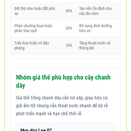
Đất thịt nhẹ hoặc đất phù
Tạo nền ổn định cho
30%
sa
cây lâu năm
Phân chuồng hoai hoặc
Bổ sung dinh dưỡng
20%
phân trùn quế
hữu cơ
Trấu hun hoặc vỏ đậu
Tăng thoát nước và
10%
phộng
thông khí
Nhóm giá thể phù hợp cho cây chanh
dây
Giá thể trồng chanh dây cần tơi xốp, giàu hữu cơ,
giữ ẩm tốt nhưng vẫn thoát nước nhanh để bộ rễ
phát triển mạnh và hạn chế thối rễ.
Mụn dừa Low EC