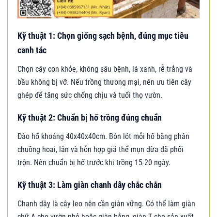
Kỹ thuật 1: Chọn giống sạch bệnh, đúng mục tiêu
canh tác
Chọn cây con khỏe, không sâu bệnh, lá xanh, rễ trắng và
bầu không bị vỡ. Nếu trồng thương mại, nên ưu tiên cây
ghép để tăng sức chống chịu và tuổi thọ vườn.
Kỹ thuật 2: Chuẩn bị hố trồng đúng chuẩn
Đào hố khoảng 40x40x40cm. Bón lót mỗi hố bằng phân
chuồng hoai, lân và hỗn hợp giá thể mụn dừa đã phối
trộn. Nên chuẩn bị hố trước khi trồng 15-20 ngày.
Kỹ thuật 3: Làm giàn chanh dây chắc chắn
Chanh dây là cây leo nên cần giàn vững. Có thể làm giàn
chữ A cho vườn nhỏ hoặc giàn bằng, giàn T cho sản xuất.