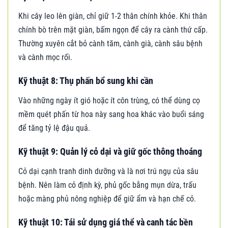
Khi cây leo lên giàn, chỉ giữ 1-2 thân chính khỏe. Khi thân
chính bò trên mặt giàn, bấm ngọn để cây ra cành thứ cấp.
Thường xuyên cắt bỏ cành tăm, cành già, cành sâu bệnh
và cành mọc rối.
Kỹ thuật 8: Thụ phấn bổ sung khi cần
Vào những ngày ít gió hoặc ít côn trùng, có thể dùng cọ
mềm quét phấn từ hoa này sang hoa khác vào buổi sáng
để tăng tỷ lệ đậu quả.
Kỹ thuật 9: Quản lý cỏ dại và giữ gốc thông thoáng
Cỏ dại cạnh tranh dinh dưỡng và là nơi trú ngụ của sâu
bệnh. Nên làm cỏ định kỳ, phủ gốc bằng mụn dừa, trấu
hoặc màng phủ nông nghiệp để giữ ẩm và hạn chế cỏ.
Kỹ thuật 10: Tái sử dụng giá thể và canh tác bền