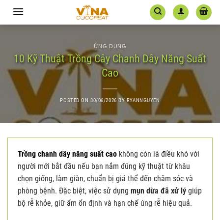
Skip
to
content
ỨNG DỤNG
10 Kỹ Thuật Trồng Cây Chanh Dây Năng Suất
Cao
POSTED ON
30/06/2026
BY
RYANNGUYEN
Trồng chanh dây năng suất cao
không còn là điều khó với
người mới bắt đầu nếu bạn nắm đúng kỹ thuật từ khâu
chọn giống, làm giàn, chuẩn bị giá thể đến chăm sóc và
phòng bệnh. Đặc biệt, việc sử dụng
mụn dừa đã xử lý
giúp
bộ rễ khỏe, giữ ẩm ổn định và hạn chế úng rễ hiệu quả.