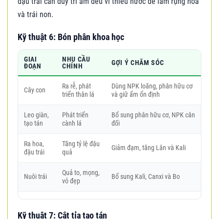
đậu trái cần duy trì ẩm đều vì thiếu nước dễ làm rụng hoa
và trái non.
Kỹ thuật 6: Bón phân khoa học
GIAI
NHU CẦU
GỢI Ý CHĂM SÓC
ĐOẠN
CHÍNH
Ra rễ, phát
Dùng NPK loãng, phân hữu cơ
Cây con
triển thân lá
và giữ ẩm ổn định
Leo giàn,
Phát triển
Bổ sung phân hữu cơ, NPK cân
tạo tán
cành lá
đối
Ra hoa,
Tăng tỷ lệ đậu
Giảm đạm, tăng Lân và Kali
đậu trái
quả
Quả to, mọng,
Nuôi trái
Bổ sung Kali, Canxi và Bo
vỏ đẹp
Kỹ thuật 7: Cắt tỉa tạo tán