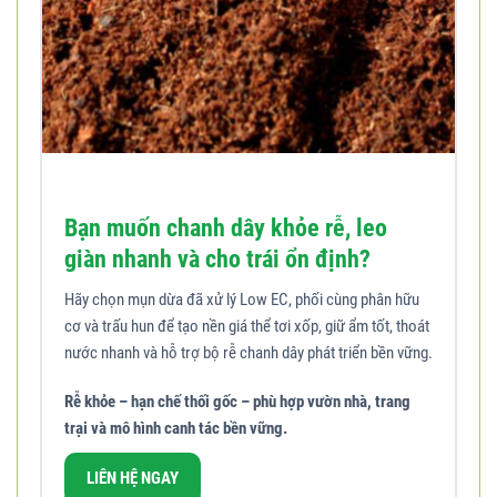
Bạn muốn chanh dây khỏe rễ, leo
giàn nhanh và cho trái ổn định?
Hãy chọn mụn dừa đã xử lý Low EC, phối cùng phân hữu
cơ và trấu hun để tạo nền giá thể tơi xốp, giữ ẩm tốt, thoát
nước nhanh và hỗ trợ bộ rễ chanh dây phát triển bền vững.
Rễ khỏe – hạn chế thối gốc – phù hợp vườn nhà, trang
trại và mô hình canh tác bền vững.
LIÊN HỆ NGAY